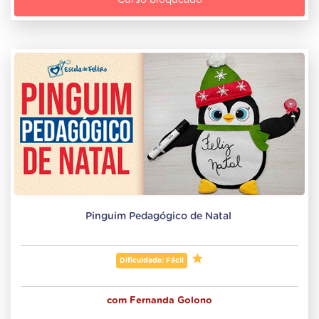
Curso bloqueado
Pinguim Pedagógico de Natal 
Dificuldade: Fácil
com
Fernanda Golono