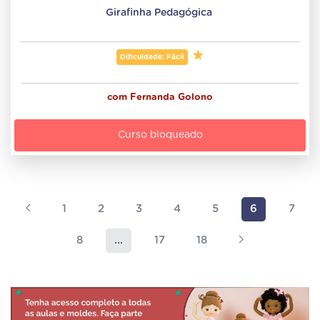
Girafinha Pedagógica 
Dificuldade: Fácil
com
Fernanda Golono
Curso bloqueado
1
2
3
4
5
6
7
8
...
17
18