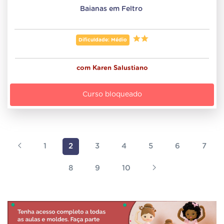
Baianas em Feltro 
Dificuldade: Médio
com
Karen Salustiano
Curso bloqueado
1
2
3
4
5
6
7
8
9
10