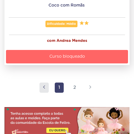
Coco com Romãs 
Dificuldade: Médio
com
Andrea Mendes
Curso bloqueado
1
2