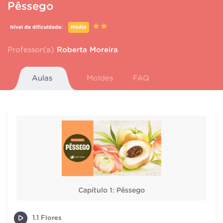
Pêssego
Nível de dificuldade:
Médio
Professor(a)
Roberta Moreira
Aulas
Moldes
FAQ
Capítulo 1: Pêssego
1.1 Flores