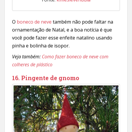
O
boneco de neve
também não pode faltar na
ornamentação de Natal, e a boa notícia é que
você pode fazer esse enfeite natalino usando
pinha e bolinha de isopor.
Veja também:
Como fazer boneco de neve com
colheres de plástico
16. Pingente de gnomo