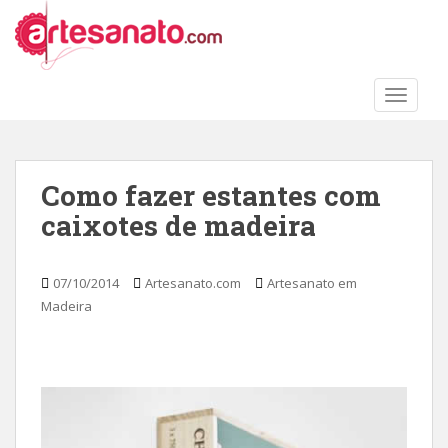
S
k
i
p
TOGGLE
t
o
m
a
Como fazer estantes com
i
caixotes de madeira
n
c
o
07/10/2014
Artesanato.com
Artesanato em
n
Madeira
t
e
n
t