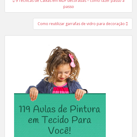
9 Técnicas de Caixas em MDF decoradas – como fazer passo a
de
passo
Post
Como reutilizar garrafas de vidro para decoração