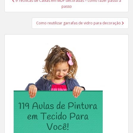
9 Técnicas de Caixas em MDF decoradas – como fazer passo a
de
passo
Post
Como reutilizar garrafas de vidro para decoração