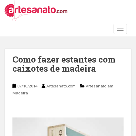
S
k
i
p
TOGGLE
t
o
m
a
Como fazer estantes com
i
caixotes de madeira
n
c
o
07/10/2014
Artesanato.com
Artesanato em
n
Madeira
t
e
n
t