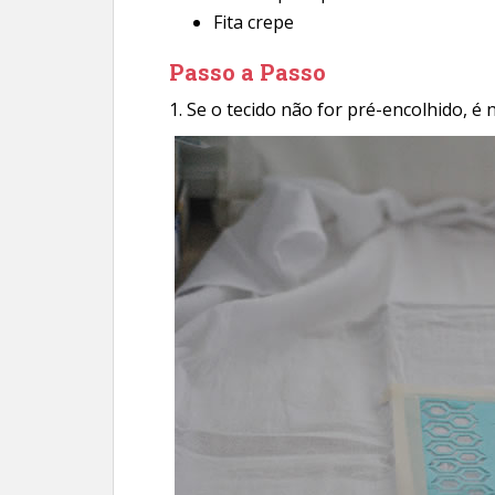
Fita crepe
Passo a Passo
1. Se o tecido não for pré-encolhido, é 