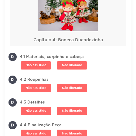
Capítulo 4: Boneca Duendezinha
4.1 Materiais, corpinho e cabeça
Não assistido
Não liberado
4.2 Roupinhas
Não assistido
Não liberado
4.3 Detalhes
Não assistido
Não liberado
4.4 Finalização Peça
Não assistido
Não liberado