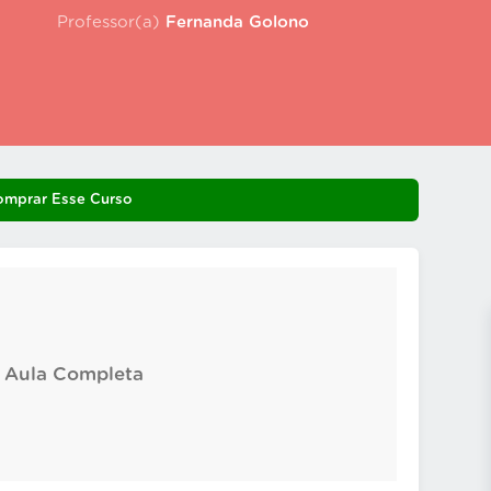
Professor(a)
Fernanda Golono
omprar Esse Curso
: Aula Completa