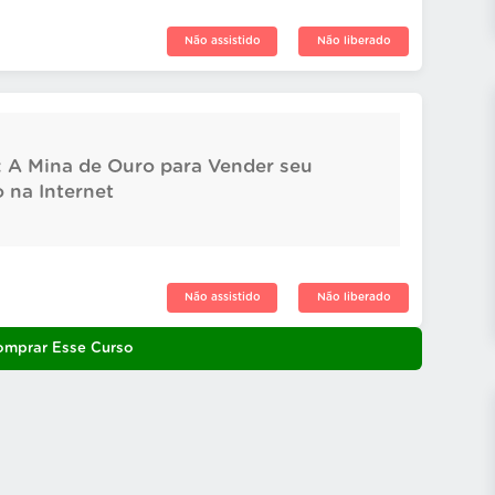
Não assistido
Não liberado
: A Mina de Ouro para Vender seu
 na Internet
Não assistido
Não liberado
omprar Esse Curso