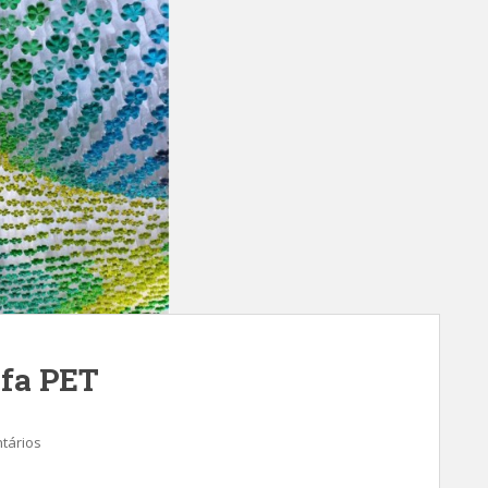
afa PET
tários