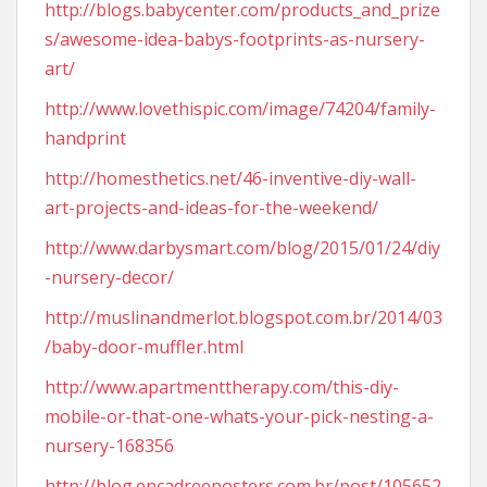
http://blogs.babycenter.com/products_and_prize
s/awesome-idea-babys-footprints-as-nursery-
art/
http://www.lovethispic.com/image/74204/family-
handprint
http://homesthetics.net/46-inventive-diy-wall-
art-projects-and-ideas-for-the-weekend/
http://www.darbysmart.com/blog/2015/01/24/diy
-nursery-decor/
http://muslinandmerlot.blogspot.com.br/2014/03
/baby-door-muffler.html
http://www.apartmenttherapy.com/this-diy-
mobile-or-that-one-whats-your-pick-nesting-a-
nursery-168356
http://blog.encadreeposters.com.br/post/105652