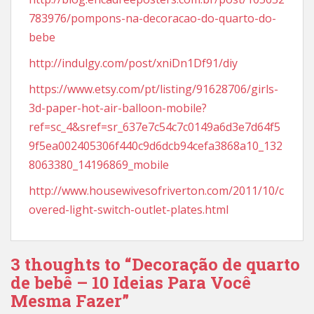
783976/pompons-na-decoracao-do-quarto-do-
bebe
http://indulgy.com/post/xniDn1Df91/diy
https://www.etsy.com/pt/listing/91628706/girls-
3d-paper-hot-air-balloon-mobile?
ref=sc_4&sref=sr_637e7c54c7c0149a6d3e7d64f5
9f5ea002405306f440c9d6dcb94cefa3868a10_132
8063380_14196869_mobile
http://www.housewivesofriverton.com/2011/10/c
overed-light-switch-outlet-plates.html
3 thoughts to “Decoração de quarto
de bebê – 10 Ideias Para Você
Mesma Fazer”