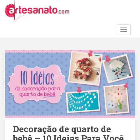
S
k
i
p
TOGGLE
t
o
m
a
i
n
c
o
n
t
e
n
t
Decoração de quarto de
bebê – 10 Ideias Para Você