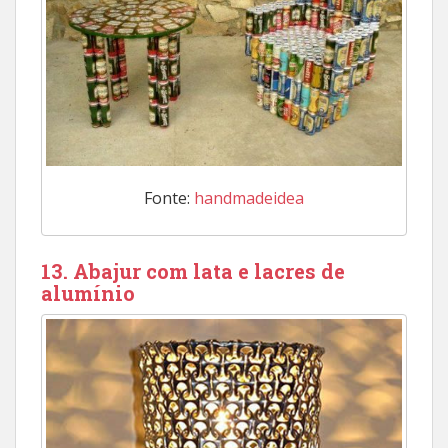
Fonte:
handmadeidea
13. Abajur com lata e lacres de
alumínio