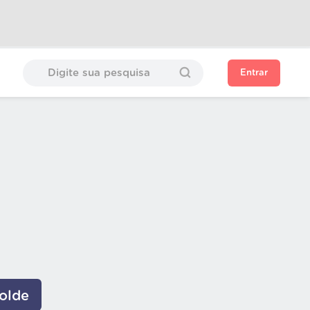
Entrar
olde