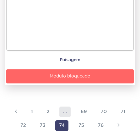
Paisagem
Módulo bloqueado
1
2
...
69
70
71
72
73
74
75
76