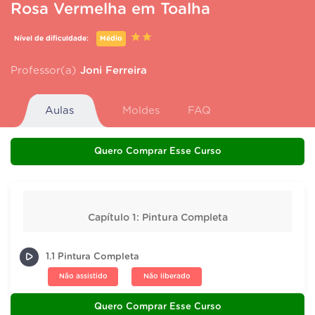
Rosa Vermelha em Toalha
Nível de dificuldade:
Médio
Professor(a)
Joni Ferreira
Aulas
Moldes
FAQ
Quero Comprar Esse Curso
Capítulo 1: Pintura Completa
1.1 Pintura Completa
Não assistido
Não liberado
Quero Comprar Esse Curso