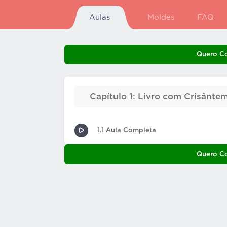
Aulas
Moldes
FAQ
Quero C
Capítulo 1: Livro com Crisânte
1.1 Aula Completa
Quero C