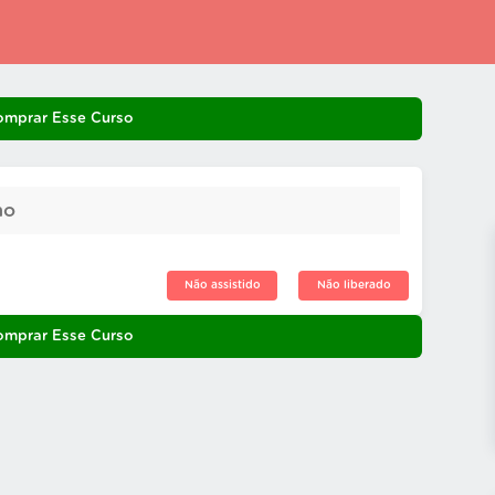
omprar Esse Curso
mo
Não assistido
Não liberado
omprar Esse Curso