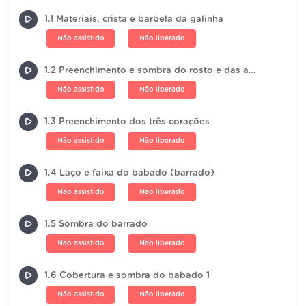
1.1 Materiais, crista e barbela da galinha
Não assistido
Não liberado
1.2 Preenchimento e sombra do rosto e das asas da galinha
Não assistido
Não liberado
1.3 Preenchimento dos três corações
Não assistido
Não liberado
1.4 Laço e faixa do babado (barrado)
Não assistido
Não liberado
1.5 Sombra do barrado
Não assistido
Não liberado
1.6 Cobertura e sombra do babado 1
Não assistido
Não liberado