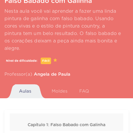
Falso Babado com Galinha
Nesta aula você vai aprender a fazer uma linda
pintura de galinha com falso babado. Usando
cores vivas e o estilo de pintura country, a
pintura tem um belo resultado. O falso babado e
os corações deixam a peça ainda mais bonita e
alegre.
Nível de dificuldade:
Fácil
Professor(a)
Angela de Paula
Aulas
Moldes
FAQ
Capítulo 1: Falso Babado com Galinha