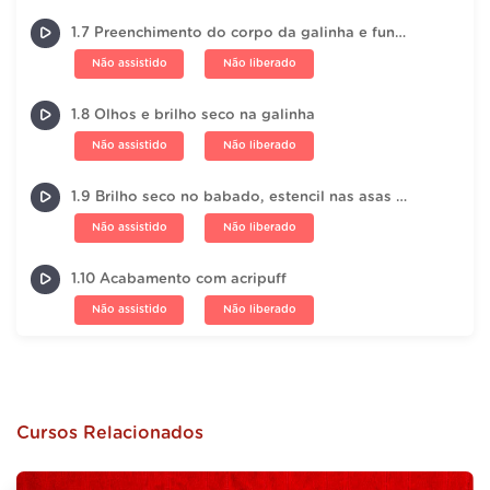
1.7 Preenchimento do corpo da galinha e fundo do babado
Não assistido
Não liberado
1.8 Olhos e brilho seco na galinha
Não assistido
Não liberado
1.9 Brilho seco no babado, estencil nas asas da galinha e no babado
Não assistido
Não liberado
1.10 Acabamento com acripuff
Não assistido
Não liberado
Cursos Relacionados