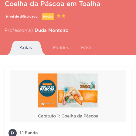
Coelha da Páscoa em Toalha
Nível de dificuldade:
Médio
Professor(a)
Duda Monteiro
Aulas
Moldes
FAQ
Capítulo 1: Coelha da Páscoa
1.1 Fundo