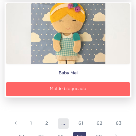
Baby Mel
Molde bloqueado
1
2
...
61
62
63