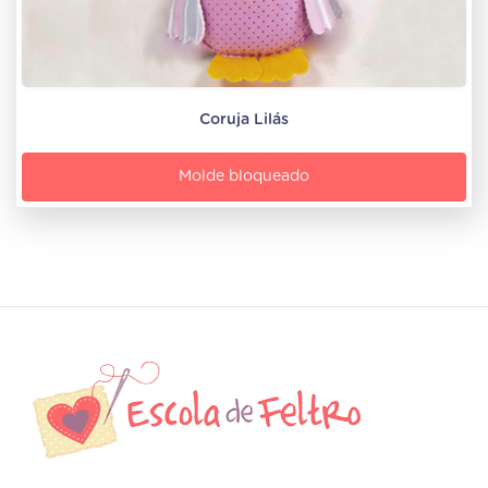
Coruja Lilás
Molde bloqueado