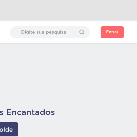
Entrar
s Encantados
olde