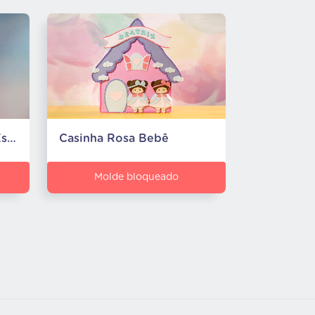
Prendedor de Cortina Estrela
Casinha Rosa Bebê
Molde bloqueado