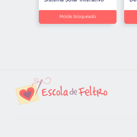
Sistema Solar Interativo
De
Molde bloqueado
© 2026
Artesanato.com
. Todos os direitos reservad