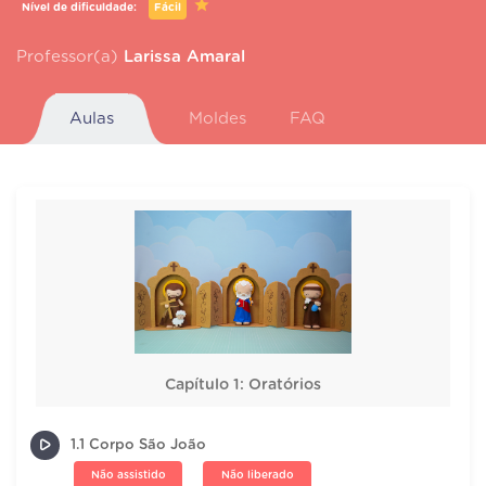
Nível de dificuldade:
Fácil
Professor(a)
Larissa Amaral
Aulas
Moldes
FAQ
Capítulo 1: Oratórios
1.1 Corpo São João
Não assistido
Não liberado