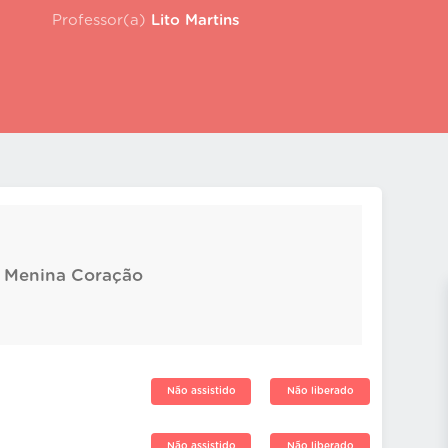
Professor(a)
Lito Martins
: Menina Coração
Não assistido
Não liberado
Não assistido
Não liberado