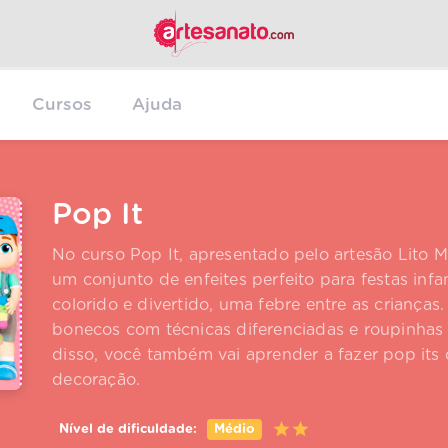
Cursos
Ajuda
Pop It
No curso Pop It, apresentado pelo artesão Lito M
um conjunto de enfeites perfeito para festas inf
colorido e divertido, uma febre entre as crianças.
bonecos com técnicas diferenciadas e roupinhas 
disso, você também vai aprender a fazer pop its
decoração.
Nível de dificuldade:
Médio