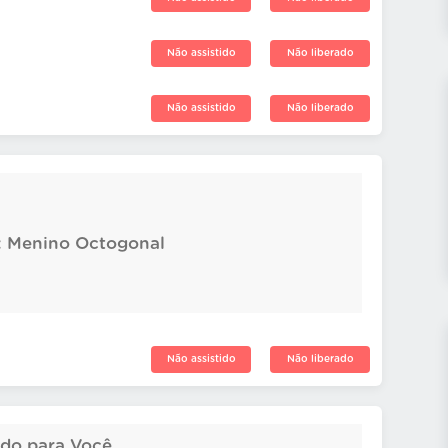
Não assistido
Não liberado
Não assistido
Não liberado
2: Menino Octogonal
Não assistido
Não liberado
ado para Você