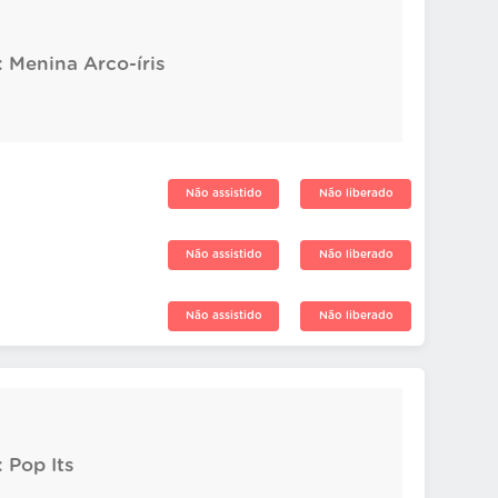
: Menina Arco-íris
Não assistido
Não liberado
Não assistido
Não liberado
Não assistido
Não liberado
: Pop Its