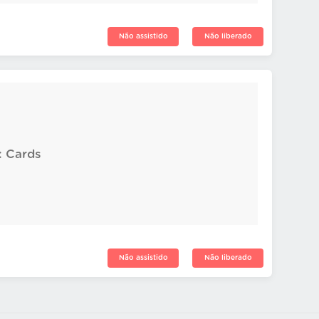
Não assistido
Não liberado
: Cards
Não assistido
Não liberado