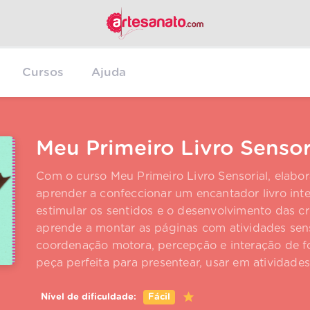
Cursos
Ajuda
Meu Primeiro Livro Sensor
Com o curso Meu Primeiro Livro Sensorial, elabora
aprender a confeccionar um encantador livro inte
estimular os sentidos e o desenvolvimento das cr
aprende a montar as páginas com atividades sens
coordenação motora, percepção e interação de fo
peça perfeita para presentear, usar em atividade
Nível de dificuldade:
Fácil