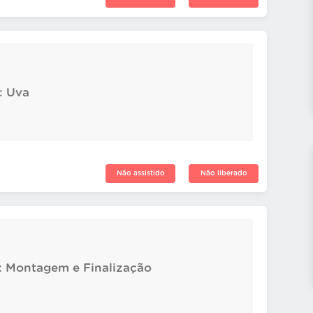
: Uva
Não assistido
Não liberado
: Montagem e Finalização