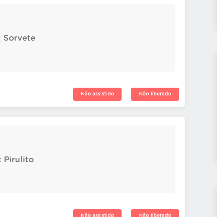
: Sorvete
Não assistido
Não liberado
 Pirulito
Não assistido
Não liberado