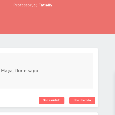
Professor(a)
Tatielly
: Maça, flor e sapo
Não assistido
Não liberado