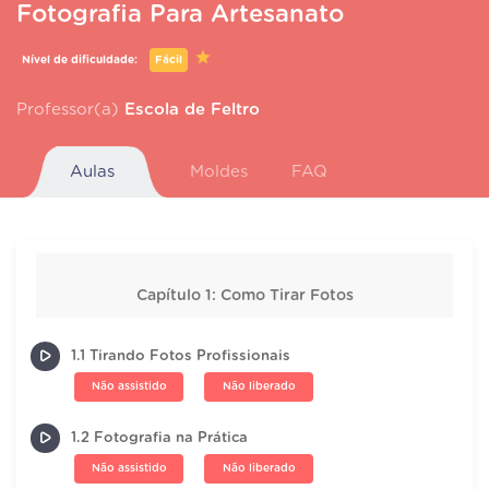
Fotografia Para Artesanato
Nível de dificuldade:
Fácil
Professor(a)
Escola de Feltro
Aulas
Moldes
FAQ
Capítulo 1: Como Tirar Fotos
1.1 Tirando Fotos Profissionais
Não assistido
Não liberado
1.2 Fotografia na Prática
Não assistido
Não liberado