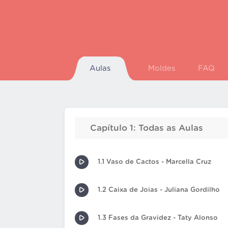
Aulas
Moldes
FAQ
Capítulo 1: Todas as Aulas
1.1 Vaso de Cactos - Marcella Cruz
1.2 Caixa de Joias - Juliana Gordilho
1.3 Fases da Gravidez - Taty Alonso