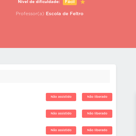
Nível de dificuldade:
Fácil
Professor(a)
Escola de Feltro
Não assistido
Não liberado
Não assistido
Não liberado
Não assistido
Não liberado