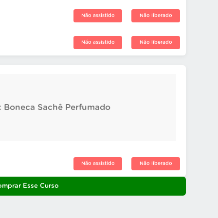
Não assistido
Não liberado
Não assistido
Não liberado
5: Boneca Sachê Perfumado
Não assistido
Não liberado
omprar Esse Curso