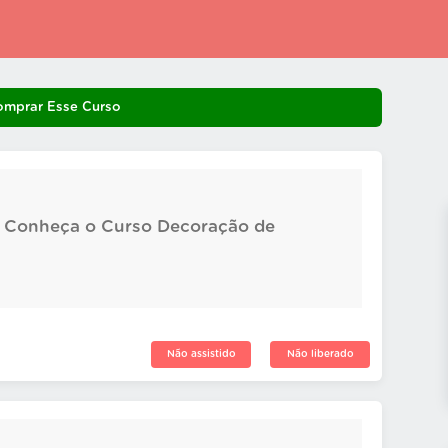
omprar Esse Curso
1: Conheça o Curso Decoração de
Não assistido
Não liberado