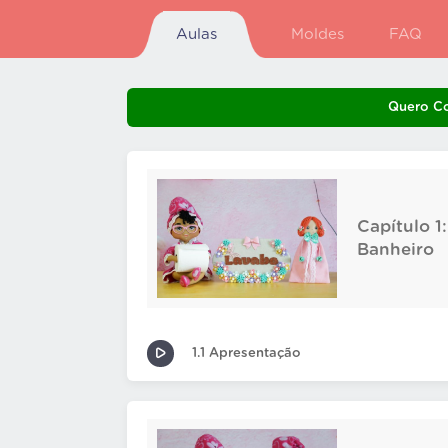
Aulas
Moldes
FAQ
Quero C
Capítulo 
Banheiro
1.1 Apresentação