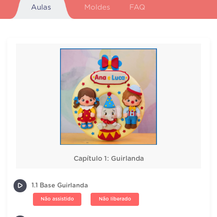
Aulas
Moldes
FAQ
Capítulo 1: Guirlanda
1.1 Base Guirlanda
Não assistido
Não liberado