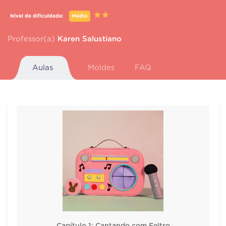
Nível de dificuldade:
Médio
Professor(a)
Karen Salustiano
Aulas
Moldes
FAQ