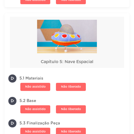
Capítulo 5: Nave Espacial
5.1 Materiais
Não assistido
Não liberado
5.2 Base
Não assistido
Não liberado
5.3 Finalização Peça
Não assistido
Não liberado