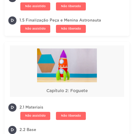
Não assistido
Não liberado
1.5 Finalização Peça e Menina Astronauta
Não assistido
Não liberado
Capítulo 2: Foguete
2.1 Materiais
Não assistido
Não liberado
2.2 Base