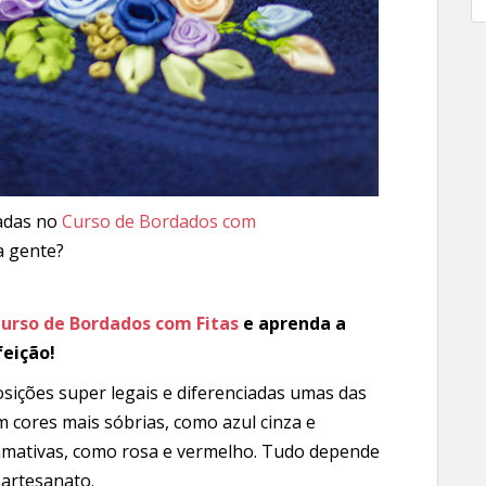
nadas no
Curso de Bordados com
a gente?
urso de Bordados com Fitas
e aprenda a
feição!
osições super legais e diferenciadas umas das
m cores mais sóbrias, como azul cinza e
amativas, como rosa e vermelho. Tudo depende
 artesanato.